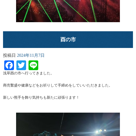
酉の市
投稿日
2024年11月7日
Facebook
Twitter
Line
浅草酉の市へ行ってきました。
商売繫盛や健康などをお祈りして手締めをしていいただきました。
新しい熊手を飾り気持ちも新たに頑張ります！